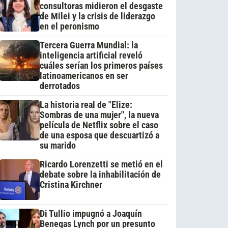
consultoras midieron el desgaste
de Milei y la crisis de liderazgo
en el peronismo
Tercera Guerra Mundial: la
inteligencia artificial reveló
cuáles serían los primeros países
latinoamericanos en ser
derrotados
La historia real de "Elize:
Sombras de una mujer", la nueva
película de Netflix sobre el caso
de una esposa que descuartizó a
su marido
Ricardo Lorenzetti se metió en el
debate sobre la inhabilitación de
Cristina Kirchner
Di Tullio impugnó a Joaquín
Benegas Lynch por un presunto