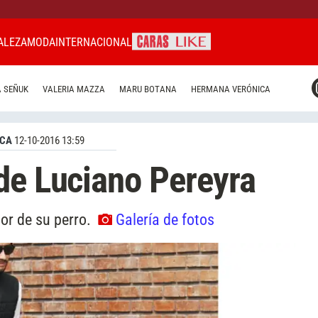
ALEZA
MODA
INTERNACIONAL
CARAS MIAMI
 SEÑUK
VALERIA MAZZA
MARU BOTANA
HERMANA VERÓNICA
CARAS BRASIL
CARAS URUGUAY
ICA
12-10-2016 13:59
de Luciano Pereyra
mor de su perro.
Galería de fotos