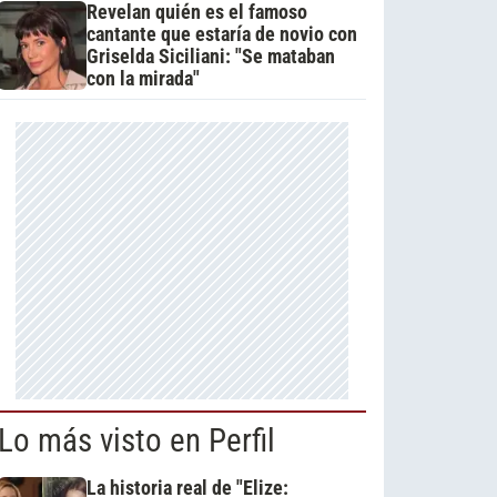
Revelan quién es el famoso
cantante que estaría de novio con
Griselda Siciliani: "Se mataban
con la mirada"
Lo más visto en Perfil
La historia real de "Elize: