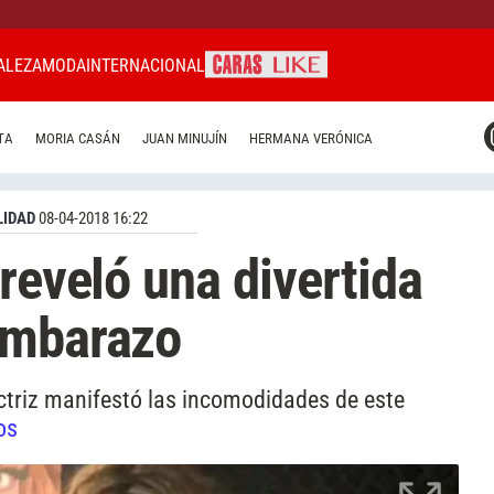
ALEZA
MODA
INTERNACIONAL
CARAS MIAMI
TA
MORIA CASÁN
JUAN MINUJÍN
HERMANA VERÓNICA
CARAS BRASIL
CARAS URUGUAY
IDAD
08-04-2018 16:22
reveló una divertida
embarazo
actriz manifestó las incomodidades de este
os