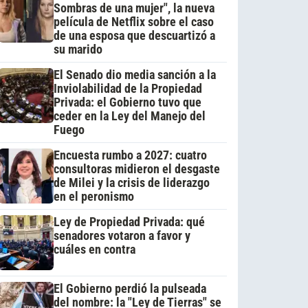
Sombras de una mujer", la nueva
película de Netflix sobre el caso
de una esposa que descuartizó a
su marido
El Senado dio media sanción a la
Inviolabilidad de la Propiedad
Privada: el Gobierno tuvo que
ceder en la Ley del Manejo del
Fuego
Encuesta rumbo a 2027: cuatro
consultoras midieron el desgaste
de Milei y la crisis de liderazgo
en el peronismo
Ley de Propiedad Privada: qué
senadores votaron a favor y
cuáles en contra
El Gobierno perdió la pulseada
del nombre: la "Ley de Tierras" se