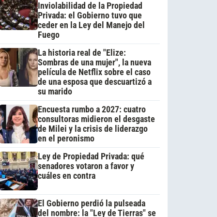
Inviolabilidad de la Propiedad
Privada: el Gobierno tuvo que
ceder en la Ley del Manejo del
Fuego
La historia real de "Elize:
Sombras de una mujer", la nueva
película de Netflix sobre el caso
de una esposa que descuartizó a
su marido
Encuesta rumbo a 2027: cuatro
consultoras midieron el desgaste
de Milei y la crisis de liderazgo
en el peronismo
Ley de Propiedad Privada: qué
senadores votaron a favor y
cuáles en contra
El Gobierno perdió la pulseada
del nombre: la "Ley de Tierras" se