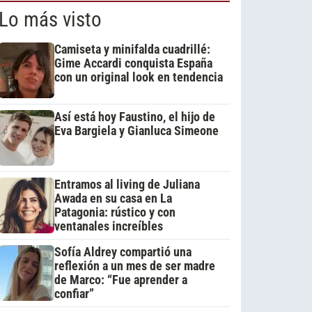
Lo más visto
Camiseta y minifalda cuadrillé:
Gime Accardi conquista España
con un original look en tendencia
Así está hoy Faustino, el hijo de
Eva Bargiela y Gianluca Simeone
Entramos al living de Juliana
Awada en su casa en La
Patagonia: rústico y con
ventanales increíbles
Sofía Aldrey compartió una
reflexión a un mes de ser madre
de Marco: “Fue aprender a
confiar”