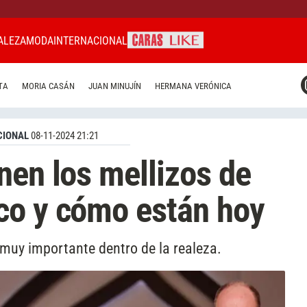
ALEZA
MODA
INTERNACIONAL
CARAS MIAMI
TA
MORIA CASÁN
JUAN MINUJÍN
HERMANA VERÓNICA
CARAS BRASIL
CARAS URUGUAY
CIONAL
08-11-2024 21:21
nen los mellizos de
co y cómo están hoy
o muy importante dentro de la realeza.