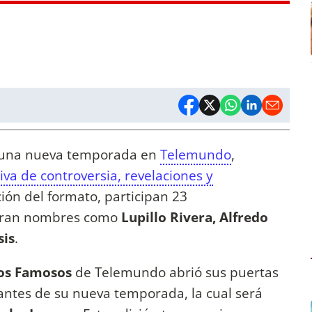
 una nueva temporada en
Telemundo
,
va de controversia, revelaciones y
ción del formato, participan 23
iguran nombres como
Lupillo Rivera, Alfredo
sis
.
los Famosos
de Telemundo abrió sus puertas
santes de su nueva temporada, la cual será