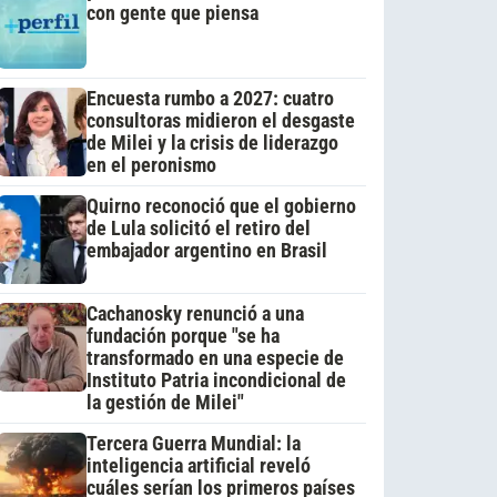
con gente que piensa
Encuesta rumbo a 2027: cuatro
consultoras midieron el desgaste
de Milei y la crisis de liderazgo
en el peronismo
Quirno reconoció que el gobierno
de Lula solicitó el retiro del
embajador argentino en Brasil
Cachanosky renunció a una
fundación porque "se ha
transformado en una especie de
Instituto Patria incondicional de
la gestión de Milei"
Tercera Guerra Mundial: la
inteligencia artificial reveló
cuáles serían los primeros países