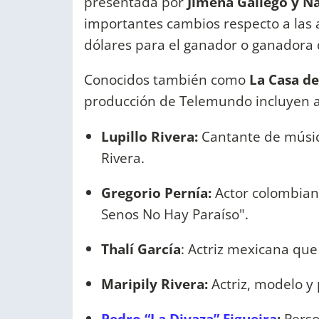
presentada por
Jimena Gallego y N
importantes cambios respecto a las 
dólares para el ganador o ganadora
Conocidos también como
La Casa de
producción de Telemundo incluyen 
Lupillo Rivera:
Cantante de músic
Rivera.
Gregorio Pernía:
Actor colombiano
Senos No Hay Paraíso".
Thalí García
: Actriz mexicana que
Maripily Rivera:
Actriz, modelo y
Pedro “La Divaza” Figueira
:
Perso