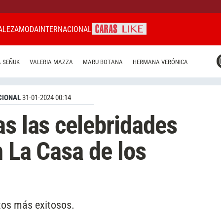
ALEZA
MODA
INTERNACIONAL
CARAS MIAMI
 SEÑUK
VALERIA MAZZA
MARU BOTANA
HERMANA VERÓNICA
CARAS BRASIL
CARAS URUGUAY
CIONAL
31-01-2024 00:14
as las celebridades
n La Casa de los
tos más exitosos.