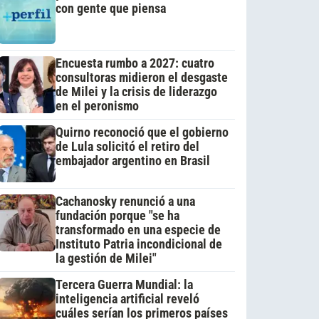
con gente que piensa
Encuesta rumbo a 2027: cuatro
consultoras midieron el desgaste
de Milei y la crisis de liderazgo
en el peronismo
Quirno reconoció que el gobierno
de Lula solicitó el retiro del
embajador argentino en Brasil
Cachanosky renunció a una
fundación porque "se ha
transformado en una especie de
Instituto Patria incondicional de
la gestión de Milei"
Tercera Guerra Mundial: la
inteligencia artificial reveló
cuáles serían los primeros países