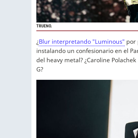
TRUENO.
¿
Blur interpretando "Luminous"
por 
instalando un confesionario en el Pa
del heavy metal? ¿Caroline Polachek
G?