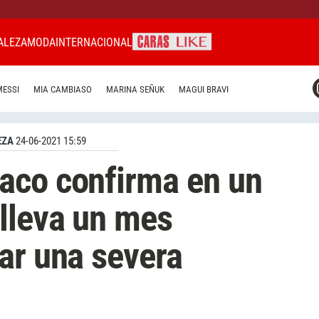
ALEZA
MODA
INTERNACIONAL
CARAS MIAMI
MESSI
MIA CAMBIASO
MARINA SEÑUK
MAGUI BRAVI
CARAS BRASIL
CARAS URUGUAY
EZA
24-06-2021 15:59
aco confirma en un
lleva un mes
ar una severa