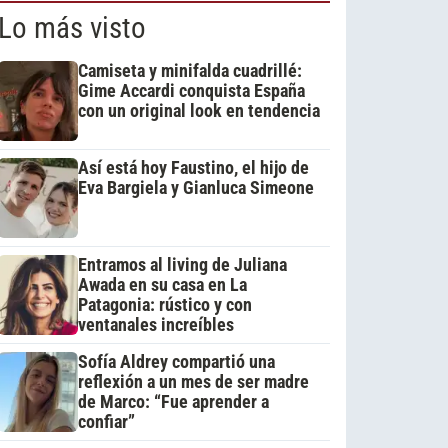
Lo más visto
Camiseta y minifalda cuadrillé:
Gime Accardi conquista España
con un original look en tendencia
Así está hoy Faustino, el hijo de
Eva Bargiela y Gianluca Simeone
Entramos al living de Juliana
Awada en su casa en La
Patagonia: rústico y con
ventanales increíbles
Sofía Aldrey compartió una
reflexión a un mes de ser madre
de Marco: “Fue aprender a
confiar”