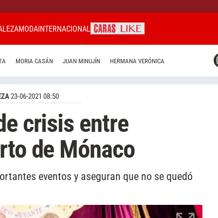
ALEZA
MODA
INTERNACIONAL
CARAS MIAMI
TA
MORIA CASÁN
JUAN MINUJÍN
HERMANA VERÓNICA
CARAS BRASIL
CARAS URUGUAY
EZA
23-06-2021 08:50
e crisis entre
erto de Mónaco
portantes eventos y aseguran que no se quedó