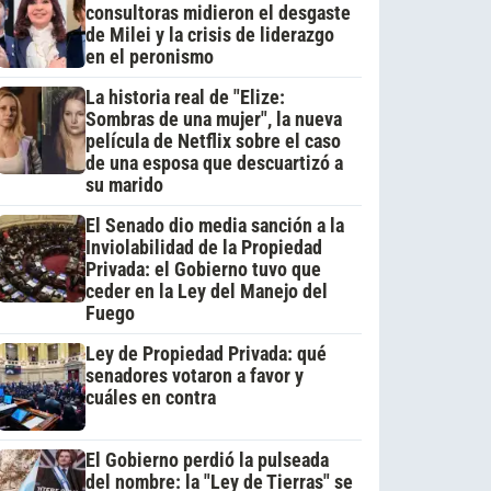
consultoras midieron el desgaste
de Milei y la crisis de liderazgo
en el peronismo
La historia real de "Elize:
Sombras de una mujer", la nueva
película de Netflix sobre el caso
de una esposa que descuartizó a
su marido
El Senado dio media sanción a la
Inviolabilidad de la Propiedad
Privada: el Gobierno tuvo que
ceder en la Ley del Manejo del
Fuego
Ley de Propiedad Privada: qué
senadores votaron a favor y
cuáles en contra
El Gobierno perdió la pulseada
del nombre: la "Ley de Tierras" se