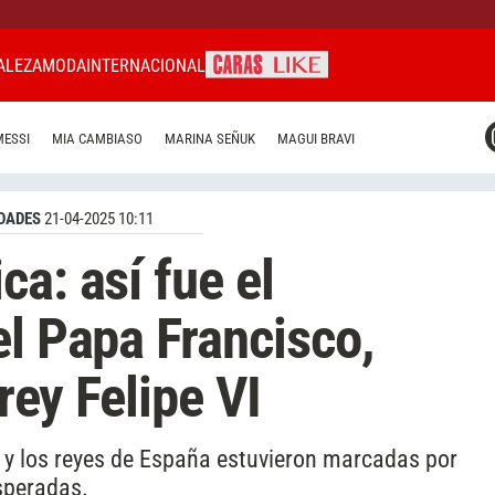
ALEZA
MODA
INTERNACIONAL
CARAS MIAMI
MESSI
MIA CAMBIASO
MARINA SEÑUK
MAGUI BRAVI
CARAS BRASIL
CARAS URUGUAY
DADES
21-04-2025 10:11
a: así fue el
el Papa Francisco,
 rey Felipe VI
e y los reyes de España estuvieron marcadas por
speradas.