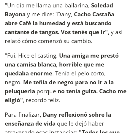
"Un día me llama una bailarina,
Soledad
Bayona
y me dice: ´Dany,
Cacho Castaña
abre Café la humedad y está buscando
cantante de tangos. Vos tenés que ir",
y así
relató cómo comenzó su cambio.
"Fui. Hice el casting.
Una amiga me prestó
una camisa blanca, horrible que me
quedaba enorme
. Tenía el pelo corto,
negro.
Me teñía de negro para no ir a la
peluquería
porque
no tenía guita. Cacho me
eligió"
, recordó feliz.
Para finalizar,
Dany reflexionó sobre la
enseñanza de vida
que le dejó haber
atravesado esas instancias:
"Todos los que