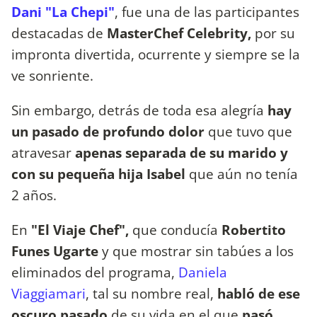
Dani "La Chepi"
, fue una de las participantes
destacadas de
MasterChef Celebrity,
por su
impronta divertida, ocurrente y siempre se la
ve sonriente.
Sin embargo, detrás de toda esa alegría
hay
un pasado de profundo dolor
que tuvo que
atravesar
apenas separada de su marido y
con su pequeña hija Isabel
que aún no tenía
2 años.
En
"El Viaje Chef",
que conducía
Robertito
Funes Ugarte
y que mostrar sin tabúes a los
eliminados del programa,
Daniela
Viaggiamari
, tal su nombre real,
habló de ese
oscuro pasado
de su vida en el que
pasó