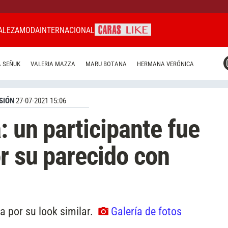
ALEZA
MODA
INTERNACIONAL
CARAS MIAMI
 SEÑUK
VALERIA MAZZA
MARU BOTANA
HERMANA VERÓNICA
CARAS BRASIL
CARAS URUGUAY
SIÓN
27-07-2021 15:06
: un participante fue
or su parecido con
a por su look similar.
Galería de fotos