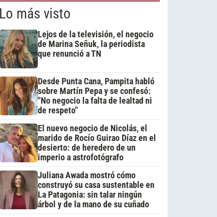
Lo más visto
Lejos de la televisión, el negocio
de Marina Señuk, la periodista
que renunció a TN
Desde Punta Cana, Pampita habló
sobre Martín Pepa y se confesó:
"No negocio la falta de lealtad ni
de respeto"
El nuevo negocio de Nicolás, el
marido de Rocío Guirao Díaz en el
desierto: de heredero de un
imperio a astrofotógrafo
Juliana Awada mostró cómo
construyó su casa sustentable en
La Patagonia: sin talar ningún
árbol y de la mano de su cuñado