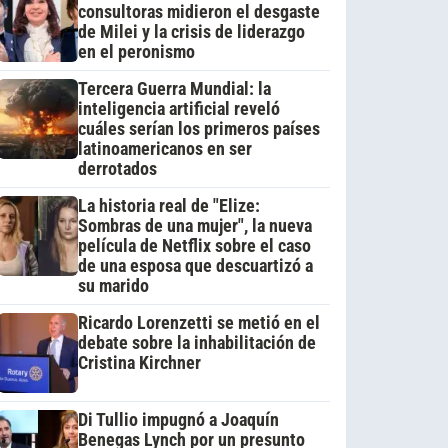
consultoras midieron el desgaste
de Milei y la crisis de liderazgo
en el peronismo
Tercera Guerra Mundial: la
inteligencia artificial reveló
cuáles serían los primeros países
latinoamericanos en ser
derrotados
La historia real de "Elize:
Sombras de una mujer", la nueva
película de Netflix sobre el caso
de una esposa que descuartizó a
su marido
Ricardo Lorenzetti se metió en el
debate sobre la inhabilitación de
Cristina Kirchner
Di Tullio impugnó a Joaquín
Benegas Lynch por un presunto