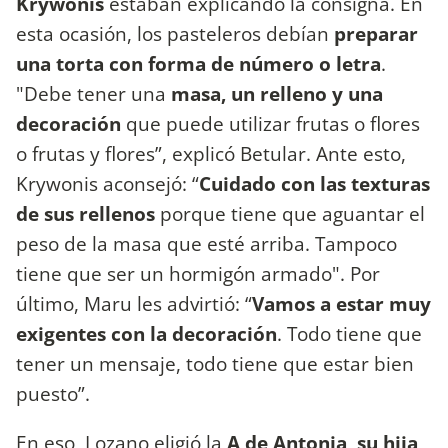
Krywonis
estaban explicando la consigna. En
esta ocasión, los pasteleros debían
preparar
una torta con forma de número o letra
.
"Debe tener una
masa, un relleno y una
decoración
que puede utilizar frutas o flores
o frutas y flores”, explicó Betular. Ante esto,
Krywonis aconsejó: “
Cuidado con las texturas
de sus rellenos
porque tiene que aguantar el
peso de la masa que esté arriba. Tampoco
tiene que ser un hormigón armado". Por
último, Maru les advirtió: “
Vamos a estar muy
exigentes con la decoración
. Todo tiene que
tener un mensaje, todo tiene que estar bien
puesto”.
En eso, Lozano eligió la
A de Antonia, su hija
,