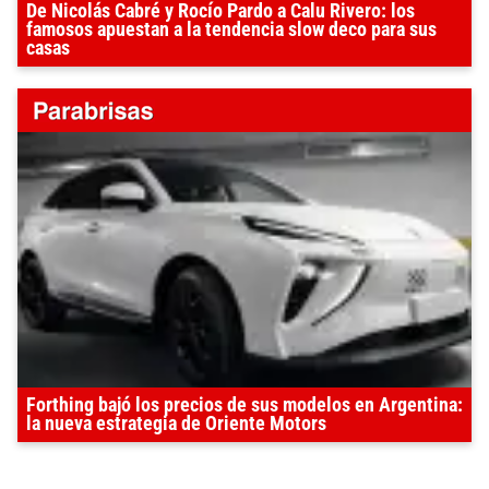
De Nicolás Cabré y Rocío Pardo a Calu Rivero: los
famosos apuestan a la tendencia slow deco para sus
casas
Forthing bajó los precios de sus modelos en Argentina:
la nueva estrategia de Oriente Motors