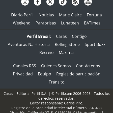
Diario Perfil
Noticias
Marie Claire
Fortuna
Weekend
Parabrisas
Lunateen
BATimes
Perfil Brasil:
Caras
Contigo
Aventuras Na Historia
Rolling Stone
Sport Buzz
Recreio
Maxima
Canales RSS
Quienes Somos
Contáctenos
Privacidad
Equipo
Reglas de participación
Tránsito
Caras - Editorial Perfil S.A.
| © Perfil.com 2006-2026 - Todos los
derechos reservados.
Editor responsable: Carlos Piro.
Registro de la propiedad intelectual número 5346433
Dirección:
California 2715
,
C1289ABI
,
CABA, Argentina
|