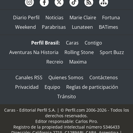
Diario Perfil
Noticias
Marie Claire
Fortuna
Weekend
Parabrisas
Lunateen
BATimes
Perfil Brasil:
Caras
Contigo
Aventuras Na Historia
Rolling Stone
Sport Buzz
Recreio
Maxima
Canales RSS
Quienes Somos
Contáctenos
Privacidad
Equipo
Reglas de participación
Tránsito
Caras - Editorial Perfil S.A.
| © Perfil.com 2006-2026 - Todos los
derechos reservados.
Editor responsable: Carlos Piro.
Registro de la propiedad intelectual número 5346433
Dirección:
California 2715
,
C1289ABI
,
CABA, Argentina
|