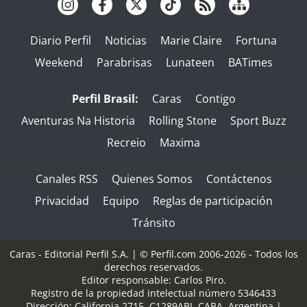
Diario Perfil
Noticias
Marie Claire
Fortuna
Weekend
Parabrisas
Lunateen
BATimes
Perfil Brasil:
Caras
Contigo
Aventuras Na Historia
Rolling Stone
Sport Buzz
Recreio
Maxima
Canales RSS
Quienes Somos
Contáctenos
Privacidad
Equipo
Reglas de participación
Tránsito
Caras - Editorial Perfil S.A.
| © Perfil.com 2006-2026 - Todos los
derechos reservados.
Editor responsable: Carlos Piro.
Registro de la propiedad intelectual número 5346433
Dirección:
California 2715
,
C1289ABI
,
CABA, Argentina
|