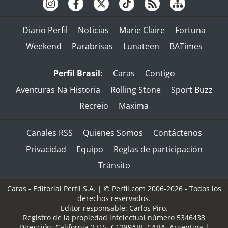
Diario Perfil
Noticias
Marie Claire
Fortuna
Weekend
Parabrisas
Lunateen
BATimes
Perfil Brasil:
Caras
Contigo
Aventuras Na Historia
Rolling Stone
Sport Buzz
Recreio
Maxima
Canales RSS
Quienes Somos
Contáctenos
Privacidad
Equipo
Reglas de participación
Tránsito
Caras - Editorial Perfil S.A.
| © Perfil.com 2006-2026 - Todos los
derechos reservados.
Editor responsable: Carlos Piro.
Registro de la propiedad intelectual número 5346433
Dirección:
California 2715
,
C1289ABI
,
CABA, Argentina
|