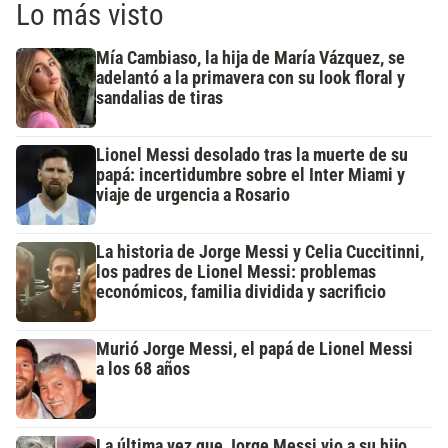
Lo más visto
Mía Cambiaso, la hija de María Vázquez, se
adelantó a la primavera con su look floral y
sandalias de tiras
Lionel Messi desolado tras la muerte de su
papá: incertidumbre sobre el Inter Miami y
viaje de urgencia a Rosario
La historia de Jorge Messi y Celia Cuccitinni,
los padres de Lionel Messi: problemas
económicos, familia dividida y sacrificio
Murió Jorge Messi, el papá de Lionel Messi
a los 68 años
La última vez que Jorge Messi vio a su hijo,