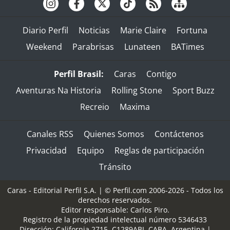
Diario Perfil
Noticias
Marie Claire
Fortuna
Weekend
Parabrisas
Lunateen
BATimes
Perfil Brasil:
Caras
Contigo
Aventuras Na Historia
Rolling Stone
Sport Buzz
Recreio
Maxima
Canales RSS
Quienes Somos
Contáctenos
Privacidad
Equipo
Reglas de participación
Tránsito
Caras - Editorial Perfil S.A.
| © Perfil.com 2006-2026 - Todos los
derechos reservados.
Editor responsable: Carlos Piro.
Registro de la propiedad intelectual número 5346433
Dirección:
California 2715
,
C1289ABI
,
CABA, Argentina
|