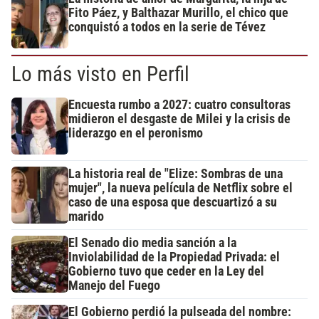
Fito Páez, y Balthazar Murillo, el chico que
conquistó a todos en la serie de Tévez
Lo más visto en Perfil
Encuesta rumbo a 2027: cuatro consultoras
midieron el desgaste de Milei y la crisis de
liderazgo en el peronismo
La historia real de "Elize: Sombras de una
mujer", la nueva película de Netflix sobre el
caso de una esposa que descuartizó a su
marido
El Senado dio media sanción a la
Inviolabilidad de la Propiedad Privada: el
Gobierno tuvo que ceder en la Ley del
Manejo del Fuego
El Gobierno perdió la pulseada del nombre: