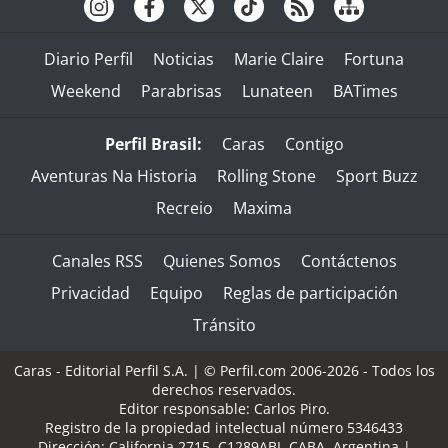
Diario Perfil
Noticias
Marie Claire
Fortuna
Weekend
Parabrisas
Lunateen
BATimes
Perfil Brasil:
Caras
Contigo
Aventuras Na Historia
Rolling Stone
Sport Buzz
Recreio
Maxima
Canales RSS
Quienes Somos
Contáctenos
Privacidad
Equipo
Reglas de participación
Tránsito
Caras - Editorial Perfil S.A.
| © Perfil.com 2006-2026 - Todos los
derechos reservados.
Editor responsable: Carlos Piro.
Registro de la propiedad intelectual número 5346433
Dirección:
California 2715
,
C1289ABI
,
CABA, Argentina
|