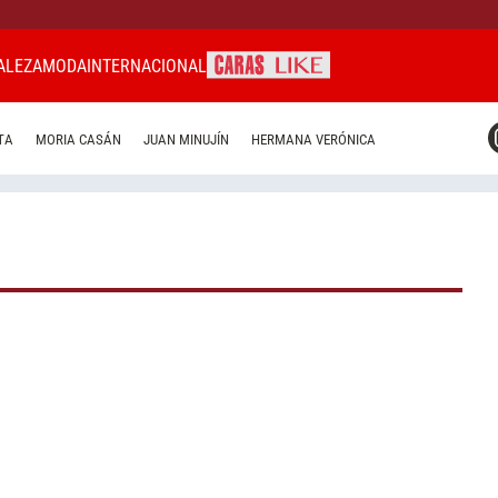
ALEZA
MODA
INTERNACIONAL
CARAS MIAMI
TA
MORIA CASÁN
JUAN MINUJÍN
HERMANA VERÓNICA
CARAS BRASIL
CARAS URUGUAY