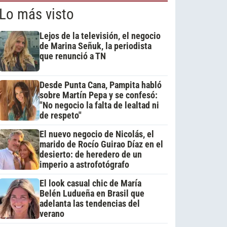
Lo más visto
Lejos de la televisión, el negocio
de Marina Señuk, la periodista
que renunció a TN
Desde Punta Cana, Pampita habló
sobre Martín Pepa y se confesó:
"No negocio la falta de lealtad ni
de respeto"
El nuevo negocio de Nicolás, el
marido de Rocío Guirao Díaz en el
desierto: de heredero de un
imperio a astrofotógrafo
El look casual chic de María
Belén Ludueña en Brasil que
adelanta las tendencias del
verano