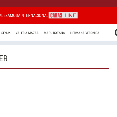
ALEZA
MODA
INTERNACIONAL
CARAS MIAMI
 SEÑUK
VALERIA MAZZA
MARU BOTANA
HERMANA VERÓNICA
CARAS BRASIL
CARAS URUGUAY
ER