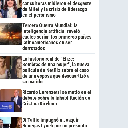
consultoras midieron el desgaste
de Milei y la crisis de liderazgo
en el peronismo
Tercera Guerra Mundial: la
inteligencia artificial reveló
cuáles serían los primeros países
latinoamericanos en ser
derrotados
La historia real de "Elize:
Sombras de una mujer", la nueva
película de Netflix sobre el caso
de una esposa que descuartizó a
su marido
Ricardo Lorenzetti se metió en el
debate sobre la inhabilitación de
Cristina Kirchner
Di Tullio impugnó a Joaquín
Benegas Lynch por un presunto