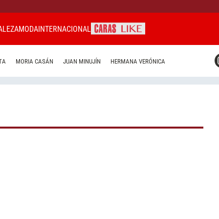
ALEZA
MODA
INTERNACIONAL
CARAS MIAMI
TA
MORIA CASÁN
JUAN MINUJÍN
HERMANA VERÓNICA
CARAS BRASIL
CARAS URUGUAY