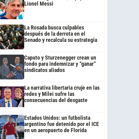
Lionel Messi
La Rosada busca culpables
después de la derrota en el
Senado y recalcula su estrategia
Caputo y Sturzenegger crean un
fondo para indemnizar y “ganar”
sindicatos aliados
La narrativa libertaria cruje en las
redes y Milei sufre las
consecuencias del desgaste
Estados Unidos: un futbolista
argentino fue detenido por el ICE
en un aeropuerto de Florida