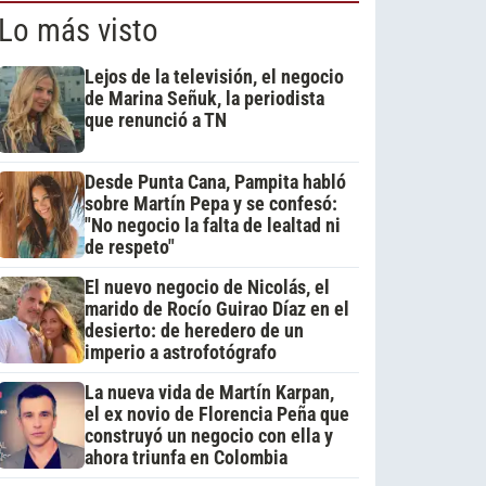
Lo más visto
Lejos de la televisión, el negocio
de Marina Señuk, la periodista
que renunció a TN
Desde Punta Cana, Pampita habló
sobre Martín Pepa y se confesó:
"No negocio la falta de lealtad ni
de respeto"
El nuevo negocio de Nicolás, el
marido de Rocío Guirao Díaz en el
desierto: de heredero de un
imperio a astrofotógrafo
La nueva vida de Martín Karpan,
el ex novio de Florencia Peña que
construyó un negocio con ella y
ahora triunfa en Colombia