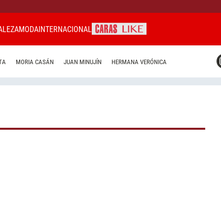
ALEZA
MODA
INTERNACIONAL
CARAS MIAMI
TA
MORIA CASÁN
JUAN MINUJÍN
HERMANA VERÓNICA
CARAS BRASIL
CARAS URUGUAY