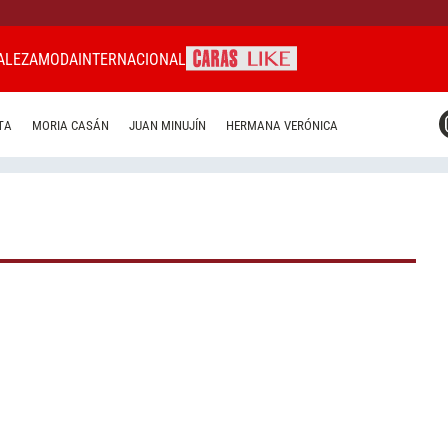
ALEZA
MODA
INTERNACIONAL
CARAS MIAMI
TA
MORIA CASÁN
JUAN MINUJÍN
HERMANA VERÓNICA
CARAS BRASIL
CARAS URUGUAY