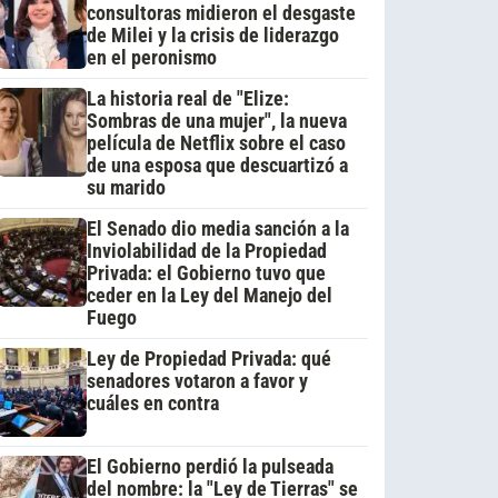
consultoras midieron el desgaste
de Milei y la crisis de liderazgo
en el peronismo
La historia real de "Elize:
Sombras de una mujer", la nueva
película de Netflix sobre el caso
de una esposa que descuartizó a
su marido
El Senado dio media sanción a la
Inviolabilidad de la Propiedad
Privada: el Gobierno tuvo que
ceder en la Ley del Manejo del
Fuego
Ley de Propiedad Privada: qué
senadores votaron a favor y
cuáles en contra
El Gobierno perdió la pulseada
del nombre: la "Ley de Tierras" se