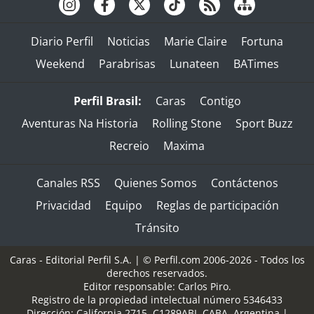
Diario Perfil
Noticias
Marie Claire
Fortuna
Weekend
Parabrisas
Lunateen
BATimes
Perfil Brasil:
Caras
Contigo
Aventuras Na Historia
Rolling Stone
Sport Buzz
Recreio
Maxima
Canales RSS
Quienes Somos
Contáctenos
Privacidad
Equipo
Reglas de participación
Tránsito
Caras - Editorial Perfil S.A.
| © Perfil.com 2006-2026 - Todos los
derechos reservados.
Editor responsable: Carlos Piro.
Registro de la propiedad intelectual número 5346433
Dirección:
California 2715
,
C1289ABI
,
CABA, Argentina
|