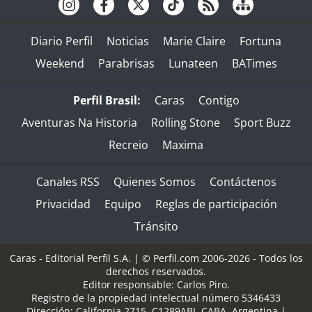
Diario Perfil
Noticias
Marie Claire
Fortuna
Weekend
Parabrisas
Lunateen
BATimes
Perfil Brasil:
Caras
Contigo
Aventuras Na Historia
Rolling Stone
Sport Buzz
Recreio
Maxima
Canales RSS
Quienes Somos
Contáctenos
Privacidad
Equipo
Reglas de participación
Tránsito
Caras - Editorial Perfil S.A.
| © Perfil.com 2006-2026 - Todos los
derechos reservados.
Editor responsable: Carlos Piro.
Registro de la propiedad intelectual número 5346433
Dirección:
California 2715
,
C1289ABI
,
CABA, Argentina
|