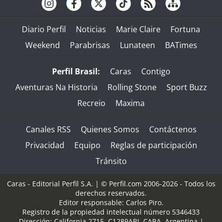
Diario Perfil
Noticias
Marie Claire
Fortuna
Weekend
Parabrisas
Lunateen
BATimes
Perfil Brasil:
Caras
Contigo
Aventuras Na Historia
Rolling Stone
Sport Buzz
Recreio
Maxima
Canales RSS
Quienes Somos
Contáctenos
Privacidad
Equipo
Reglas de participación
Tránsito
Caras - Editorial Perfil S.A.
| © Perfil.com 2006-2026 - Todos los
derechos reservados.
Editor responsable: Carlos Piro.
Registro de la propiedad intelectual número 5346433
Dirección:
California 2715
,
C1289ABI
,
CABA, Argentina
|