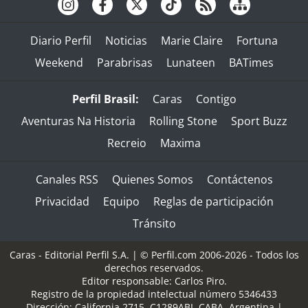
Diario Perfil
Noticias
Marie Claire
Fortuna
Weekend
Parabrisas
Lunateen
BATimes
Perfil Brasil:
Caras
Contigo
Aventuras Na Historia
Rolling Stone
Sport Buzz
Recreio
Maxima
Canales RSS
Quienes Somos
Contáctenos
Privacidad
Equipo
Reglas de participación
Tránsito
Caras - Editorial Perfil S.A.
| © Perfil.com 2006-2026 - Todos los
derechos reservados.
Editor responsable: Carlos Piro.
Registro de la propiedad intelectual número 5346433
Dirección:
California 2715
,
C1289ABI
,
CABA, Argentina
|