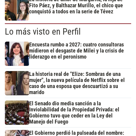
Fito Páez, y Balthazar Murillo, el chico que
conquistó a todos en la serie de Tévez
Lo más visto en Perfil
Encuesta rumbo a 2027: cuatro consultoras
midieron el desgaste de Milei y la crisis de
liderazgo en el peronismo
La historia real de "Elize: Sombras de una
mujer", la nueva película de Netflix sobre el
caso de una esposa que descuartizó a su
marido
El Senado dio media sanción a la
Inviolabilidad de la Propiedad Privada: el
Gobierno tuvo que ceder en la Ley del
Manejo del Fuego
El Gobierno perdió la pulseada del nombre: