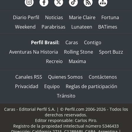
Diario Perfil
Noticias
Marie Claire
Fortuna
Weekend
Parabrisas
Lunateen
BATimes
Perfil Brasil:
Caras
Contigo
Aventuras Na Historia
Rolling Stone
Sport Buzz
Recreio
Maxima
Canales RSS
Quienes Somos
Contáctenos
Privacidad
Equipo
Reglas de participación
Tránsito
Caras - Editorial Perfil S.A.
| © Perfil.com 2006-2026 - Todos los
derechos reservados.
Editor responsable: Carlos Piro.
Registro de la propiedad intelectual número 5346433
Dirección:
California 2715
,
C1289ABI
,
CABA, Argentina
|