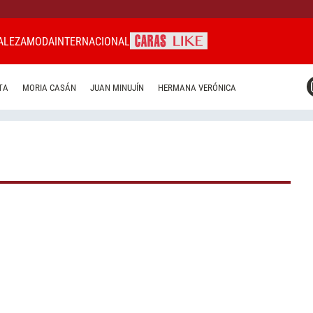
ALEZA
MODA
INTERNACIONAL
CARAS MIAMI
TA
MORIA CASÁN
JUAN MINUJÍN
HERMANA VERÓNICA
CARAS BRASIL
CARAS URUGUAY