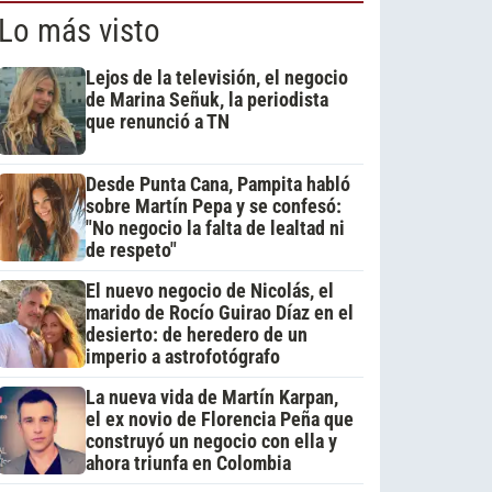
Lo más visto
Lejos de la televisión, el negocio
de Marina Señuk, la periodista
que renunció a TN
Desde Punta Cana, Pampita habló
sobre Martín Pepa y se confesó:
"No negocio la falta de lealtad ni
de respeto"
El nuevo negocio de Nicolás, el
marido de Rocío Guirao Díaz en el
desierto: de heredero de un
imperio a astrofotógrafo
La nueva vida de Martín Karpan,
el ex novio de Florencia Peña que
construyó un negocio con ella y
ahora triunfa en Colombia