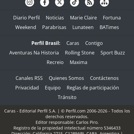
Diario Perfil
Noticias
Marie Claire
Fortuna
Weekend
Parabrisas
Lunateen
BATimes
Perfil Brasil:
Caras
Contigo
Aventuras Na Historia
Rolling Stone
Sport Buzz
Recreio
Maxima
Canales RSS
Quienes Somos
Contáctenos
Privacidad
Equipo
Reglas de participación
Tránsito
Caras - Editorial Perfil S.A.
| © Perfil.com 2006-2026 - Todos los
derechos reservados.
Editor responsable: Carlos Piro.
Registro de la propiedad intelectual número 5346433
Dirección:
California 2715
,
C1289ABI
,
CABA, Argentina
|