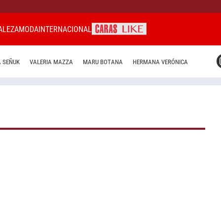
ALEZA
MODA
INTERNACIONAL
CARAS MIAMI
 SEÑUK
VALERIA MAZZA
MARU BOTANA
HERMANA VERÓNICA
CARAS BRASIL
CARAS URUGUAY