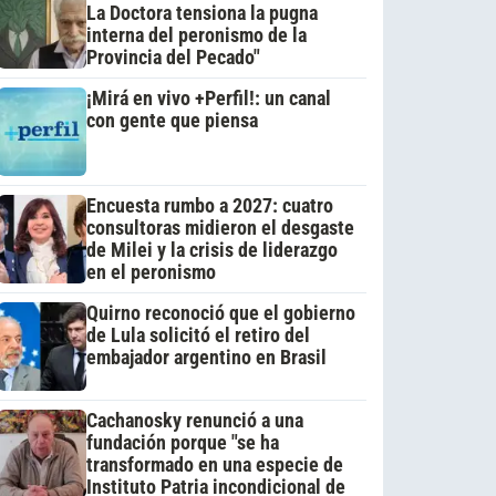
La Doctora tensiona la pugna
interna del peronismo de la
Provincia del Pecado"
¡Mirá en vivo +Perfil!: un canal
con gente que piensa
Encuesta rumbo a 2027: cuatro
consultoras midieron el desgaste
de Milei y la crisis de liderazgo
en el peronismo
Quirno reconoció que el gobierno
de Lula solicitó el retiro del
embajador argentino en Brasil
Cachanosky renunció a una
fundación porque "se ha
transformado en una especie de
Instituto Patria incondicional de