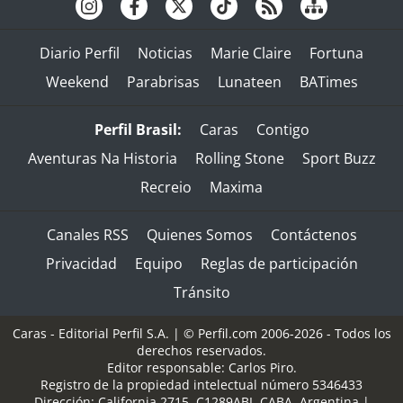
Diario Perfil
Noticias
Marie Claire
Fortuna
Weekend
Parabrisas
Lunateen
BATimes
Perfil Brasil:
Caras
Contigo
Aventuras Na Historia
Rolling Stone
Sport Buzz
Recreio
Maxima
Canales RSS
Quienes Somos
Contáctenos
Privacidad
Equipo
Reglas de participación
Tránsito
Caras - Editorial Perfil S.A.
| © Perfil.com 2006-2026 - Todos los
derechos reservados.
Editor responsable: Carlos Piro.
Registro de la propiedad intelectual número 5346433
Dirección:
California 2715
,
C1289ABI
,
CABA, Argentina
|