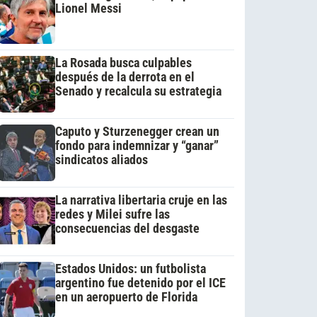
Lionel Messi
La Rosada busca culpables
después de la derrota en el
Senado y recalcula su estrategia
Caputo y Sturzenegger crean un
fondo para indemnizar y “ganar”
sindicatos aliados
La narrativa libertaria cruje en las
redes y Milei sufre las
consecuencias del desgaste
Estados Unidos: un futbolista
argentino fue detenido por el ICE
en un aeropuerto de Florida