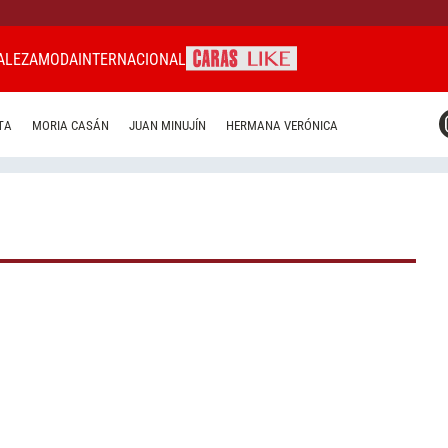
ALEZA
MODA
INTERNACIONAL
CARAS MIAMI
TA
MORIA CASÁN
JUAN MINUJÍN
HERMANA VERÓNICA
CARAS BRASIL
CARAS URUGUAY