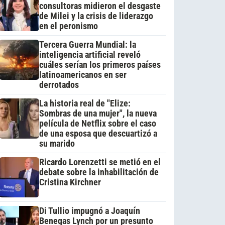
consultoras midieron el desgaste
de Milei y la crisis de liderazgo
en el peronismo
Tercera Guerra Mundial: la
inteligencia artificial reveló
cuáles serían los primeros países
latinoamericanos en ser
derrotados
La historia real de "Elize:
Sombras de una mujer", la nueva
película de Netflix sobre el caso
de una esposa que descuartizó a
su marido
Ricardo Lorenzetti se metió en el
debate sobre la inhabilitación de
Cristina Kirchner
Di Tullio impugnó a Joaquín
Benegas Lynch por un presunto