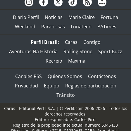
Diario Perfil
Noticias
Marie Claire
Fortuna
Weekend
Parabrisas
Lunateen
BATimes
Perfil Brasil:
Caras
Contigo
Aventuras Na Historia
Rolling Stone
Sport Buzz
Recreio
Maxima
Canales RSS
Quienes Somos
Contáctenos
Privacidad
Equipo
Reglas de participación
Tránsito
Caras - Editorial Perfil S.A.
| © Perfil.com 2006-2026 - Todos los
derechos reservados.
Editor responsable: Carlos Piro.
Registro de la propiedad intelectual número 5346433
Dirección:
California 2715
,
C1289ABI
,
CABA, Argentina
|