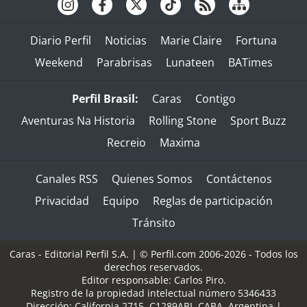
Diario Perfil
Noticias
Marie Claire
Fortuna
Weekend
Parabrisas
Lunateen
BATimes
Perfil Brasil:
Caras
Contigo
Aventuras Na Historia
Rolling Stone
Sport Buzz
Recreio
Maxima
Canales RSS
Quienes Somos
Contáctenos
Privacidad
Equipo
Reglas de participación
Tránsito
Caras - Editorial Perfil S.A.
| © Perfil.com 2006-2026 - Todos los
derechos reservados.
Editor responsable: Carlos Piro.
Registro de la propiedad intelectual número 5346433
Dirección:
California 2715
,
C1289ABI
,
CABA, Argentina
|