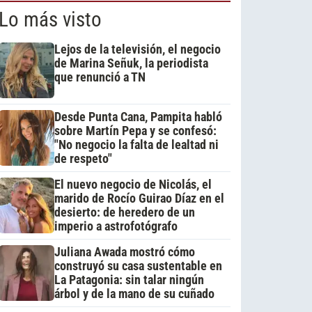
Lo más visto
Lejos de la televisión, el negocio
de Marina Señuk, la periodista
que renunció a TN
Desde Punta Cana, Pampita habló
sobre Martín Pepa y se confesó:
"No negocio la falta de lealtad ni
de respeto"
El nuevo negocio de Nicolás, el
marido de Rocío Guirao Díaz en el
desierto: de heredero de un
imperio a astrofotógrafo
Juliana Awada mostró cómo
construyó su casa sustentable en
La Patagonia: sin talar ningún
árbol y de la mano de su cuñado