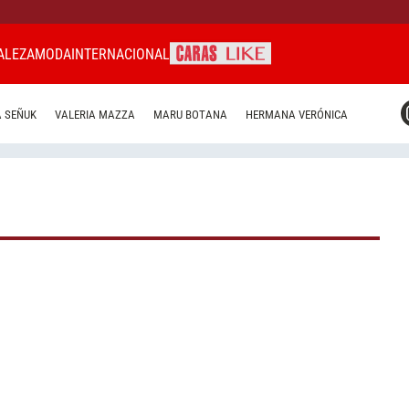
ALEZA
MODA
INTERNACIONAL
CARAS MIAMI
 SEÑUK
VALERIA MAZZA
MARU BOTANA
HERMANA VERÓNICA
CARAS BRASIL
CARAS URUGUAY