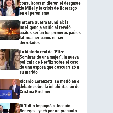
consultoras midieron el desgaste
de Milei y la crisis de liderazgo
en el peronismo
Tercera Guerra Mundial: la
inteligencia artificial reveló
cuáles serían los primeros países
latinoamericanos en ser
derrotados
La historia real de "Elize:
Sombras de una mujer", la nueva
película de Netflix sobre el caso
de una esposa que descuartizó a
su marido
Ricardo Lorenzetti se metió en el
debate sobre la inhabilitación de
Cristina Kirchner
Di Tullio impugnó a Joaquín
Benegas Lynch por un presunto