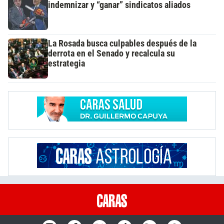
indemnizar y “ganar” sindicatos aliados
La Rosada busca culpables después de la
derrota en el Senado y recalcula su
estrategia