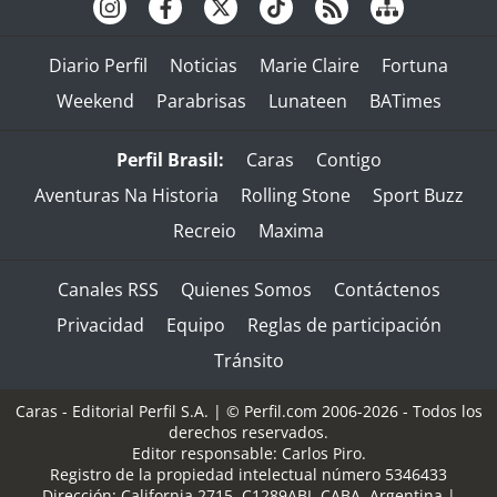
Diario Perfil
Noticias
Marie Claire
Fortuna
Weekend
Parabrisas
Lunateen
BATimes
Perfil Brasil:
Caras
Contigo
Aventuras Na Historia
Rolling Stone
Sport Buzz
Recreio
Maxima
Canales RSS
Quienes Somos
Contáctenos
Privacidad
Equipo
Reglas de participación
Tránsito
Caras - Editorial Perfil S.A.
| © Perfil.com 2006-2026 - Todos los
derechos reservados.
Editor responsable: Carlos Piro.
Registro de la propiedad intelectual número 5346433
Dirección:
California 2715
,
C1289ABI
,
CABA, Argentina
|