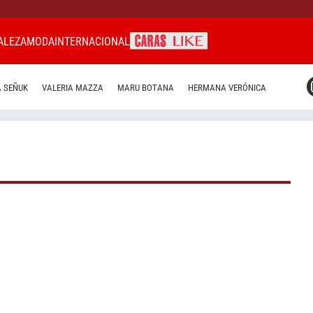
ALEZA
MODA
INTERNACIONAL
CARAS MIAMI
 SEÑUK
VALERIA MAZZA
MARU BOTANA
HERMANA VERÓNICA
CARAS BRASIL
CARAS URUGUAY