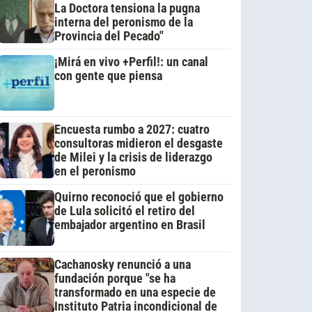
La Doctora tensiona la pugna
interna del peronismo de la
Provincia del Pecado"
¡Mirá en vivo +Perfil!: un canal
con gente que piensa
Encuesta rumbo a 2027: cuatro
consultoras midieron el desgaste
de Milei y la crisis de liderazgo
en el peronismo
Quirno reconoció que el gobierno
de Lula solicitó el retiro del
embajador argentino en Brasil
Cachanosky renunció a una
fundación porque "se ha
transformado en una especie de
Instituto Patria incondicional de