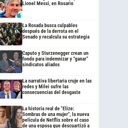
Lionel Messi, en Rosario
La Rosada busca culpables
después de la derrota en el
Senado y recalcula su estrategia
Caputo y Sturzenegger crean un
fondo para indemnizar y “ganar”
sindicatos aliados
La narrativa libertaria cruje en las
redes y Milei sufre las
consecuencias del desgaste
La historia real de "Elize:
Sombras de una mujer", la nueva
película de Netflix sobre el caso
de una esposa que descuartizó a