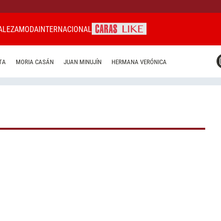
ALEZA
MODA
INTERNACIONAL
CARAS MIAMI
TA
MORIA CASÁN
JUAN MINUJÍN
HERMANA VERÓNICA
CARAS BRASIL
CARAS URUGUAY