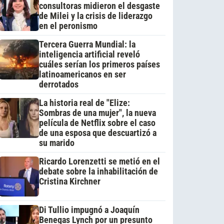
consultoras midieron el desgaste
de Milei y la crisis de liderazgo
en el peronismo
Tercera Guerra Mundial: la
inteligencia artificial reveló
cuáles serían los primeros países
latinoamericanos en ser
derrotados
La historia real de "Elize:
Sombras de una mujer", la nueva
película de Netflix sobre el caso
de una esposa que descuartizó a
su marido
Ricardo Lorenzetti se metió en el
debate sobre la inhabilitación de
Cristina Kirchner
Di Tullio impugnó a Joaquín
Benegas Lynch por un presunto