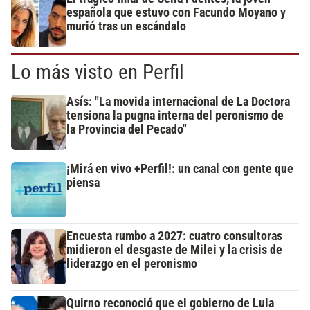
española que estuvo con Facundo Moyano y
murió tras un escándalo
Lo más visto en Perfil
Asís: "La movida internacional de La Doctora
tensiona la pugna interna del peronismo de
la Provincia del Pecado"
¡Mirá en vivo +Perfil!: un canal con gente que
piensa
Encuesta rumbo a 2027: cuatro consultoras
midieron el desgaste de Milei y la crisis de
liderazgo en el peronismo
Quirno reconoció que el gobierno de Lula