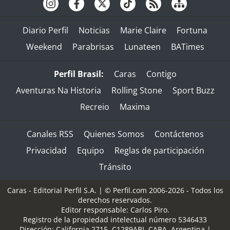
Diario Perfil
Noticias
Marie Claire
Fortuna
Weekend
Parabrisas
Lunateen
BATimes
Perfil Brasil:
Caras
Contigo
Aventuras Na Historia
Rolling Stone
Sport Buzz
Recreio
Maxima
Canales RSS
Quienes Somos
Contáctenos
Privacidad
Equipo
Reglas de participación
Tránsito
Caras - Editorial Perfil S.A.
| © Perfil.com 2006-2026 - Todos los
derechos reservados.
Editor responsable: Carlos Piro.
Registro de la propiedad intelectual número 5346433
Dirección:
California 2715
,
C1289ABI
,
CABA, Argentina
|