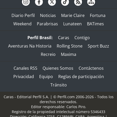
Diario Perfil
Noticias
Marie Claire
Fortuna
Weekend
Parabrisas
Lunateen
BATimes
Perfil Brasil:
Caras
Contigo
Aventuras Na Historia
Rolling Stone
Sport Buzz
Recreio
Maxima
Canales RSS
Quienes Somos
Contáctenos
Privacidad
Equipo
Reglas de participación
Tránsito
Caras - Editorial Perfil S.A.
| © Perfil.com 2006-2026 - Todos los
derechos reservados.
Editor responsable: Carlos Piro.
Registro de la propiedad intelectual número 5346433
Dirección:
California 2715
,
C1289ABI
,
CABA, Argentina
|