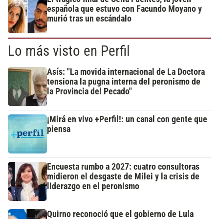
española que estuvo con Facundo Moyano y
murió tras un escándalo
Lo más visto en Perfil
Asís: "La movida internacional de La Doctora
tensiona la pugna interna del peronismo de
la Provincia del Pecado"
¡Mirá en vivo +Perfil!: un canal con gente que
piensa
Encuesta rumbo a 2027: cuatro consultoras
midieron el desgaste de Milei y la crisis de
liderazgo en el peronismo
Quirno reconoció que el gobierno de Lula