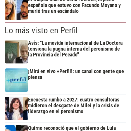
española que estuvo con Facundo Moyano y
murió tras un escándalo
Lo más visto en Perfil
Asís: "La movida internacional de La Doctora
tensiona la pugna interna del peronismo de
la Provincia del Pecado"
¡Mirá en vivo +Perfil!: un canal con gente que
piensa
Encuesta rumbo a 2027: cuatro consultoras
midieron el desgaste de Milei y la crisis de
liderazgo en el peronismo
Quirno reconoció que el gobierno de Lula