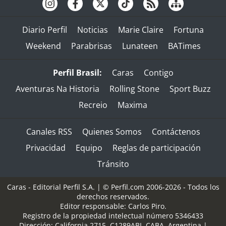
Diario Perfil
Noticias
Marie Claire
Fortuna
Weekend
Parabrisas
Lunateen
BATimes
Perfil Brasil:
Caras
Contigo
Aventuras Na Historia
Rolling Stone
Sport Buzz
Recreio
Maxima
Canales RSS
Quienes Somos
Contáctenos
Privacidad
Equipo
Reglas de participación
Tránsito
Caras - Editorial Perfil S.A.
| © Perfil.com 2006-2026 - Todos los
derechos reservados.
Editor responsable: Carlos Piro.
Registro de la propiedad intelectual número 5346433
Dirección:
California 2715
,
C1289ABI
,
CABA, Argentina
|