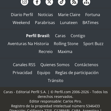
Diario Perfil
Noticias
Marie Claire
Fortuna
Weekend
Parabrisas
Lunateen
BATimes
Perfil Brasil:
Caras
Contigo
Aventuras Na Historia
Rolling Stone
Sport Buzz
Recreio
Maxima
Canales RSS
Quienes Somos
Contáctenos
Privacidad
Equipo
Reglas de participación
Tránsito
Caras - Editorial Perfil S.A.
| © Perfil.com 2006-2026 - Todos los
derechos reservados.
Editor responsable: Carlos Piro.
Registro de la propiedad intelectual número 5346433
Dirección:
California 2715
,
C1289ABI
,
CABA, Argentina
|