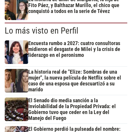
Fito Páez, y Balthazar Murillo, el chico que
conquistó a todos en la serie de Tévez
Lo más visto en Perfil
Encuesta rumbo a 2027: cuatro consultoras
midieron el desgaste de Milei y la crisis de
liderazgo en el peronismo
La historia real de "Elize: Sombras de una
mujer", la nueva película de Netflix sobre el
caso de una esposa que descuartizó a su
marido
El Senado dio media sanción a la
Inviolabilidad de la Propiedad Privada: el
Gobierno tuvo que ceder en la Ley del
Manejo del Fuego
El Gobierno perdió la pulseada del nombre: