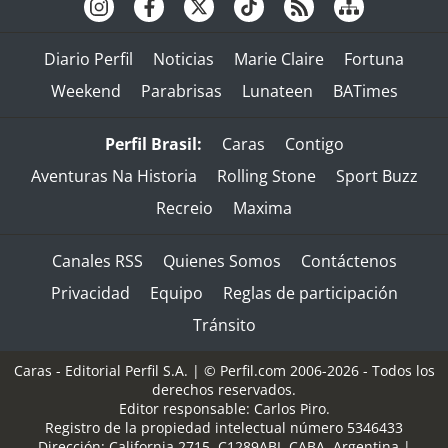
Diario Perfil
Noticias
Marie Claire
Fortuna
Weekend
Parabrisas
Lunateen
BATimes
Perfil Brasil:
Caras
Contigo
Aventuras Na Historia
Rolling Stone
Sport Buzz
Recreio
Maxima
Canales RSS
Quienes Somos
Contáctenos
Privacidad
Equipo
Reglas de participación
Tránsito
Caras - Editorial Perfil S.A.
| © Perfil.com 2006-2026 - Todos los
derechos reservados.
Editor responsable: Carlos Piro.
Registro de la propiedad intelectual número 5346433
Dirección:
California 2715
,
C1289ABI
,
CABA, Argentina
|