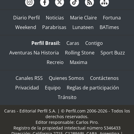
Diario Perfil
Noticias
Marie Claire
Fortuna
Weekend
Parabrisas
Lunateen
BATimes
Perfil Brasil:
Caras
Contigo
Aventuras Na Historia
Rolling Stone
Sport Buzz
Recreio
Maxima
Canales RSS
Quienes Somos
Contáctenos
Privacidad
Equipo
Reglas de participación
Tránsito
Caras - Editorial Perfil S.A.
| © Perfil.com 2006-2026 - Todos los
derechos reservados.
Editor responsable: Carlos Piro.
Registro de la propiedad intelectual número 5346433
Dirección:
California 2715
,
C1289ABI
,
CABA, Argentina
|