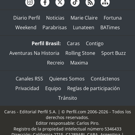
Diario Perfil
Noticias
Marie Claire
Fortuna
Weekend
Parabrisas
Lunateen
BATimes
Perfil Brasil:
Caras
Contigo
Aventuras Na Historia
Rolling Stone
Sport Buzz
Recreio
Maxima
Canales RSS
Quienes Somos
Contáctenos
Privacidad
Equipo
Reglas de participación
Tránsito
Caras - Editorial Perfil S.A.
| © Perfil.com 2006-2026 - Todos los
derechos reservados.
Editor responsable: Carlos Piro.
Registro de la propiedad intelectual número 5346433
Dirección:
California 2715
,
C1289ABI
,
CABA, Argentina
|