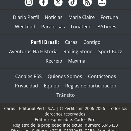
Diario Perfil
Noticias
Marie Claire
Fortuna
Weekend
Parabrisas
Lunateen
BATimes
Perfil Brasil:
Caras
Contigo
Aventuras Na Historia
Rolling Stone
Sport Buzz
Recreio
Maxima
Canales RSS
Quienes Somos
Contáctenos
Privacidad
Equipo
Reglas de participación
Tránsito
Caras - Editorial Perfil S.A.
| © Perfil.com 2006-2026 - Todos los
derechos reservados.
Editor responsable: Carlos Piro.
Registro de la propiedad intelectual número 5346433
Dirección:
California 2715
,
C1289ABI
,
CABA, Argentina
|