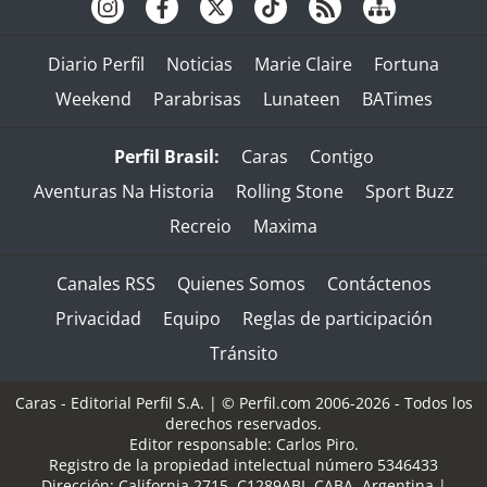
Diario Perfil
Noticias
Marie Claire
Fortuna
Weekend
Parabrisas
Lunateen
BATimes
Perfil Brasil:
Caras
Contigo
Aventuras Na Historia
Rolling Stone
Sport Buzz
Recreio
Maxima
Canales RSS
Quienes Somos
Contáctenos
Privacidad
Equipo
Reglas de participación
Tránsito
Caras - Editorial Perfil S.A.
| © Perfil.com 2006-2026 - Todos los
derechos reservados.
Editor responsable: Carlos Piro.
Registro de la propiedad intelectual número 5346433
Dirección:
California 2715
,
C1289ABI
,
CABA, Argentina
|